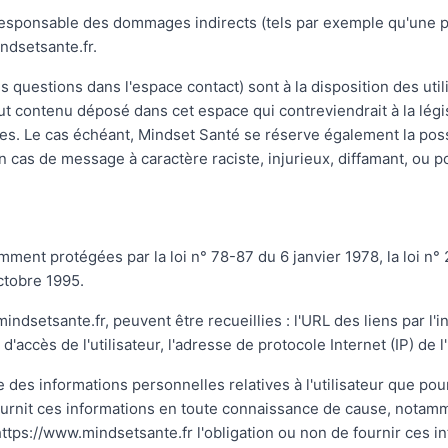
responsable des dommages indirects (tels par exemple qu'une 
indsetsante.fr.
s questions dans l'espace contact) sont à la disposition des uti
 contenu déposé dans cet espace qui contreviendrait à la législ
ées. Le cas échéant, Mindset Santé se réserve également la poss
en cas de message à caractère raciste, injurieux, diffamant, ou p
ent protégées par la loi n° 78-87 du 6 janvier 1978, la loi n° 
ctobre 1995.
.mindsetsante.fr, peuvent être recueillies : l'URL des liens par l'
'accès de l'utilisateur, l'adresse de protocole Internet (IP) de l'u
 des informations personnelles relatives à l'utilisateur que pou
 fournit ces informations en toute connaissance de cause, notam
te https://www.mindsetsante.fr l'obligation ou non de fournir ces i