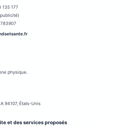
3 135 177
publicité)
73783907
ndsetsante.fr
onne physique.
CA 94107, États-Unis
site et des services proposés