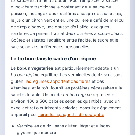
La sauce est l'ame du bobun. Pour remplacer la sauce
nuoc-cham traditionnelle contenant de la sauce de
poisson, melangez deux cuillères a soupe de sauce soja,
le jus d'un citron vert entier, une cuillère a café de miel ou
de sirop d'agave, une gousse d'ail pilée, quelques
rondelles de piment frais et deux cuillères a soupe d'eau.
Goûtez et ajustez l'équilibre entre l'acide, le sucre et le
sale selon vos préférences personnelles.
Le bo bun dans le cadre d'un régime
Le
bobun vegetarien
est particulièrement adapte à un
bo bun régime
équilibre. Les vermicelles de riz sont sans
gluten,
les légumes apportent des fibres
et des
vitamines, et le tofu fournit les protéines nécessaires a la
satiété durable. Un bol de
bo bun régime
représenté
environ 400 a 500 calories selon les quantités, avec un
excellent ratio nutriments-calories, consultez également
appareil pour
faire des spaghettis de courgette
.
Vermicelles de riz : sans gluten, léger et a index
glycemique modere